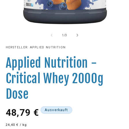
Medien
M
1
2
in
in
von
1
/
3
Modal
M
öffnen
öf
HERSTELLER: APPLIED NUTRITION
Applied Nutrition -
Critical Whey 2000g
Dose
Normaler
48,79 €
Ausverkauft
Preis
24,40 € / kg