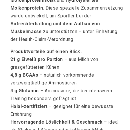
Molkenproteinisolat
und
hydrolysiertes
Molkenprotein
. Diese spezielle Zusammensetzung
wurde entwickelt, um Sportler bei der
Aufrechterhaltung und dem Aufbau von
Muskelmasse
zu unterstützen – unter Einhaltung
der Health-Claim-Verordnung.
Produktvorteile auf einen Blick:
21 g Eiweiß pro Portion
– aus Milch von
grasgefütterten Kühen
4,8 g BCAAs
– natürlich vorkommende
verzweigtkettige Aminosäuren
4 g Glutamin
– Aminosäure, die bei intensivem
Training besonders gefragt ist
Halal-zertifiziert
– geeignet für eine bewusste
Ernährung
Hervorragende Löslichkeit & Geschmack
– ideal
als Shake mit Wasser oder fettarmer Milch