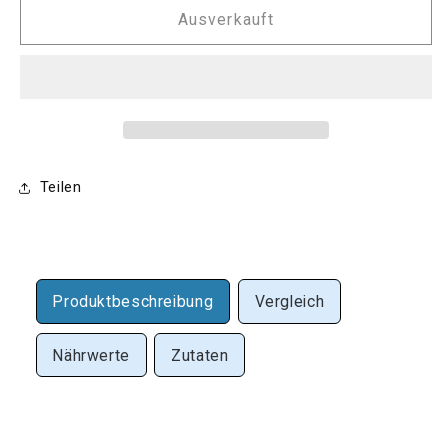
für
für
Ausverkauft
Applied
Applied
Nutrition
Nutrition
-
-
Critical
Critical
Whey
Whey
2000g
2000g
Dose
Dose
Teilen
Produktbeschreibung
Vergleich
Nährwerte
Zutaten