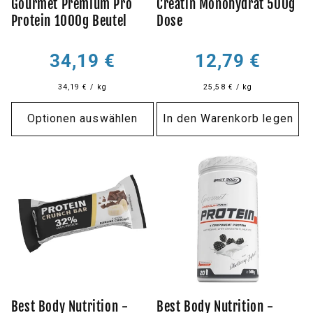
Gourmet Premium Pro
Creatin Monohydrat 500g
Protein 1000g Beutel
Dose
Normaler
Normaler
34,19 €
12,79 €
Preis
Preis
34,19 € / kg
25,58 € / kg
Optionen auswählen
In den Warenkorb legen
Best Body Nutrition -
Best Body Nutrition -