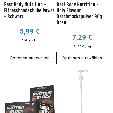
Best Body Nutrition -
Best Body Nutrition -
Fitnesshandschuhe Power
Holy Flavour
- Schwarz
Geschmackspulver 90g
Dose
Normaler
5,99 €
Preis
Normaler
7,29 €
5,99 € / kg
Preis
81,00 € / kg
Optionen auswählen
Optionen auswählen