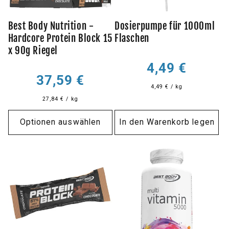
Best Body Nutrition -
Dosierpumpe für 1000ml
Hardcore Protein Block 15
Flaschen
x 90g Riegel
Normaler
4,49 €
Normaler
Preis
37,59 €
4,49 € / kg
Preis
27,84 € / kg
Optionen auswählen
In den Warenkorb legen