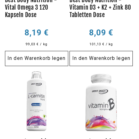
Best Body Nutrition -
Best Body Nutrition -
Vital Omega 3 120
Vitamin D3 + K2 + Zink 80
Kapseln Dose
Tabletten Dose
Normaler
Normaler
8,19 €
8,09 €
Preis
Preis
99,03 € / kg
101,13 € / kg
In den Warenkorb legen
In den Warenkorb legen