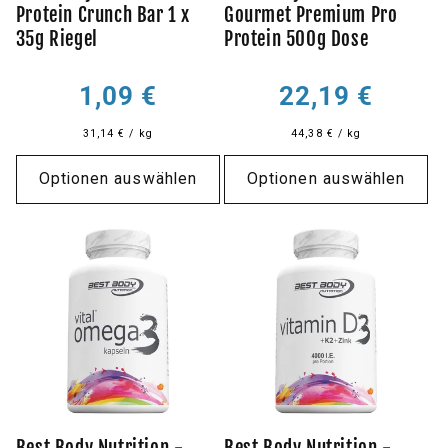
Protein Crunch Bar 1 x
Gourmet Premium Pro
35g Riegel
Protein 500g Dose
Normaler
Normaler
1,09 €
22,19 €
Preis
Preis
31,14 € / kg
44,38 € / kg
Optionen auswählen
Optionen auswählen