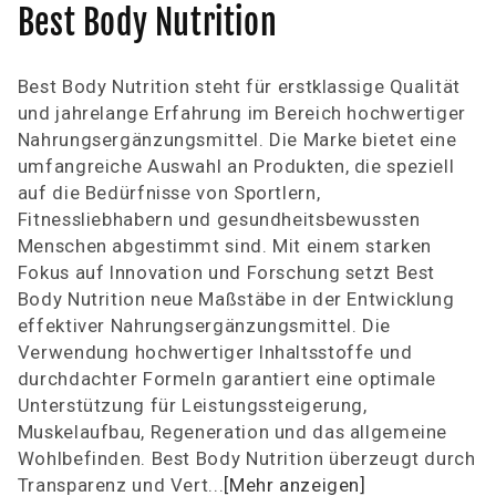
K
Best Body Nutrition
a
Best Body Nutrition steht für erstklassige Qualität
t
und jahrelange Erfahrung im Bereich hochwertiger
Nahrungsergänzungsmittel. Die Marke bietet eine
e
umfangreiche Auswahl an Produkten, die speziell
g
auf die Bedürfnisse von Sportlern,
Fitnessliebhabern und gesundheitsbewussten
o
Menschen abgestimmt sind. Mit einem starken
r
Fokus auf Innovation und Forschung setzt Best
Body Nutrition neue Maßstäbe in der Entwicklung
i
effektiver Nahrungsergänzungsmittel. Die
Verwendung hochwertiger Inhaltsstoffe und
e
durchdachter Formeln garantiert eine optimale
:
Unterstützung für Leistungssteigerung,
Muskelaufbau, Regeneration und das allgemeine
Wohlbefinden. Best Body Nutrition überzeugt durch
Transparenz und Vert...
[Mehr anzeigen]