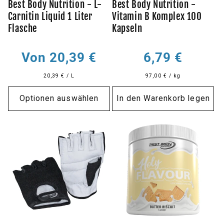
Best Body Nutrition - L-
Best Body Nutrition -
Carnitin Liquid 1 Liter
Vitamin B Komplex 100
Flasche
Kapseln
Normaler
Normaler
Von 20,39 €
6,79 €
Preis
Preis
20,39 € / L
97,00 € / kg
Optionen auswählen
In den Warenkorb legen