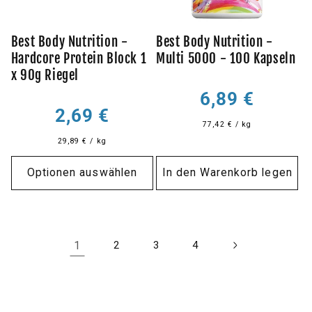
Best Body Nutrition -
Best Body Nutrition -
Hardcore Protein Block 1
Multi 5000 - 100 Kapseln
x 90g Riegel
Normaler
6,89 €
Normaler
Preis
2,69 €
77,42 € / kg
Preis
29,89 € / kg
Optionen auswählen
In den Warenkorb legen
1
2
3
4