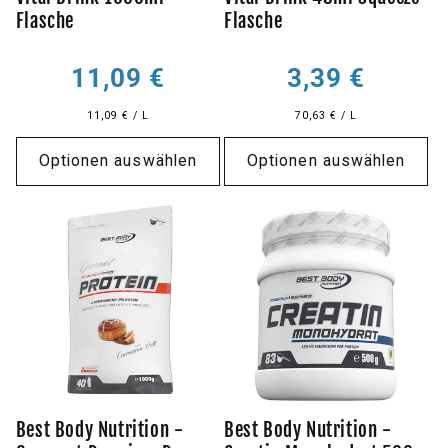
Flasche
Flasche
Normaler
Normaler
11,09 €
3,39 €
Preis
Preis
11,09 € / L
70,63 € / L
Optionen auswählen
Optionen auswählen
Best Body Nutrition -
Best Body Nutrition -